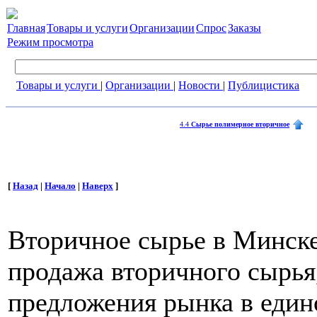
Главная
Товары и услуги
Организации
Спрос
Заказы
Режим просмотра
Товары и услуги
|
Организации
|
Новости
|
Публицистика
4.4
Сырье полимерное вторичное
[
Назад
|
Начало
|
Наверх
]
Вторичное сырье в Минск
продажа вторичного сырья
предложения рынка в еди