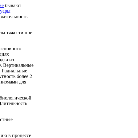
ие
бывают
вуары
лжительность
лы тяжести при
основного
циях
адка из
у. Вертикальные
. Радиальные
тность более 2
анизмами для
 биологической
Длительность
истные
нию в процессе