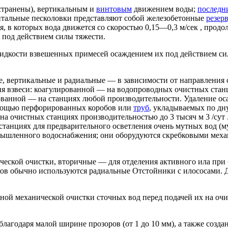
странены), вертикальным и
винтовым
движением воды;
последн
нтальные песколовки представляют собой железобетонные
резер
, в которых вода движется со скоростью 0,15—0,3 м/сек , продо
к под действием силы тяжести.
жидкости взвешенных примесей осаждением их под действием си
, вертикальные и радиальные — в зависимости от направления 
ия взвеси: коагулированной — на водопроводных очистных стан
ованной — на станциях любой производительности. Удаление ос
омощью перфорированных коробов или
труб
, укладываемых по дн
на очистных станциях производительностью до 3 тысяч м 3 /сут 
анциях для предварительного осветления очень мутных вод (му
ромышленного водоснабжения; они оборудуются скребковыми мех
ической очистки, вторичные — для отделения активного ила при
нков обычно используются радиальные Отстойники с илососами. 
ной механической очистки сточных вод перед подачей их на оч
годаря малой ширине прозоров (от 1 до 10 мм), а также созда