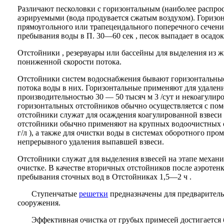
Различают песколовки с горизонтальным (наиболее распро
аэрируемыми (вода продувается сжатым воздухом). Горизо
прямоугольного или трапецеидального поперечного сечения
пребывания воды в П. 30—60 сек , песок выпадает в осадо
Отстойники , резервуары или бассейны для выделения из 
пониженной скорости потока.
Отстойники систем водоснабжения бывают горизонтальные
потока воды в них. Горизонтальные применяют для удален
производительностью 30 — 50 тысяч м 3 /сут и некоагулир
горизонтальных отстойников обычно осуществляется с п
отстойники служат для осаждения коагулированной взвеси 
отстойники обычно применяют на крупных водоочистных ст
г/л ), а также для очистки воды в системах оборотного п
непрерывного удаления выпавшей взвеси.
Отстойники служат для выделения взвесей на этапе механ
очистке. В качестве вторичных отстойников после аэроте
пребывания сточных вод в Отстойниках 1,5—2 ч .
Ступенчатые
решетки
предназначены для предваритель
сооружения.
Эффективная очистка от грубых примесей достигается бла