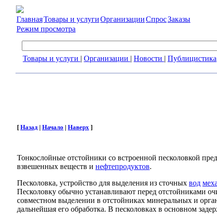
Главная
Товары и услуги
Организации
Спрос
Заказы
Режим просмотра
Товары и услуги
|
Организации
|
Новости
|
Публицистика
[
Назад
|
Начало
|
Наверх
]
Тонкослойные отстойники со встроенной песколовкой пред
взвешенных веществ и
нефтепродуктов
.
Песколовка, устройство для выделения из сточных
вод
мех
Песколовку обычно устанавливают перед отстойниками оч
совместном выделении в отстойниках минеральных и орган
дальнейшая его обработка. В песколовках в основном заде