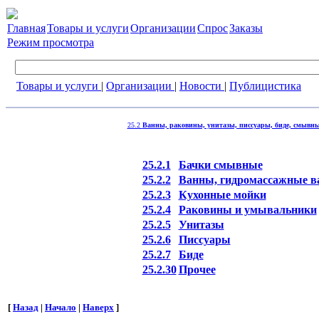
Главная
Товары и услуги
Организации
Спрос
Заказы
Режим просмотра
Товары и услуги
|
Организации
|
Новости
|
Публицистика
25.2
Ванны, раковины, унитазы, писсуары, биде, смывн
25.2.1
Бачки смывные
25.2.2
Ванны, гидромассажные 
25.2.3
Кухонные мойки
25.2.4
Раковины и умывальники
25.2.5
Унитазы
25.2.6
Писсуары
25.2.7
Биде
25.2.30
Прочее
[
Назад
|
Начало
|
Наверх
]