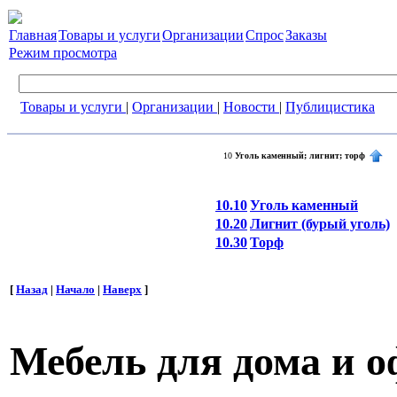
Главная
Товары и услуги
Организации
Спрос
Заказы
Режим просмотра
Товары и услуги
|
Организации
|
Новости
|
Публицистика
10
Уголь каменный; лигнит; торф
10.10
Уголь каменный
10.20
Лигнит (бурый уголь)
10.30
Торф
[
Назад
|
Начало
|
Наверх
]
Мебель для дома и о