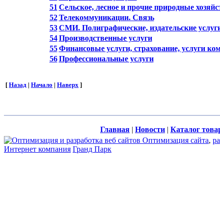
51
Сельское, лесное и прочие природные хозяйс
52
Телекоммуникации. Связь
53
СМИ. Полиграфические, издательские услуг
54
Производственные услуги
55
Финансовые услуги, страхование, услуги ко
56
Профессиональные услуги
[
Назад
|
Начало
|
Наверх
]
Главная
|
Новости
|
Каталог това
Оптимизация сайта
,
ра
Интернет компания
Гранд Парк