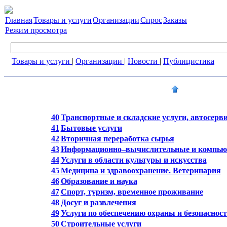
Главная
Товары и услуги
Организации
Спрос
Заказы
Режим просмотра
Товары и услуги
|
Организации
|
Новости
|
Публицистика
40
Транспортные и складские услуги, автосерв
41
Бытовые услуги
42
Вторичная переработка сырья
43
Информационно–вычислительные и компью
44
Услуги в области культуры и искусства
45
Медицина и здравоохранение. Ветеринария
46
Образование и наука
47
Спорт, туризм, временное проживание
48
Досуг и развлечения
49
Услуги по обеспечению охраны и безопаснос
50
Строительные услуги