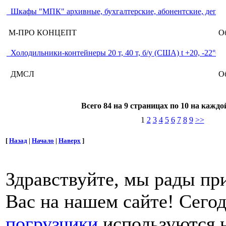
Шкафы "МПК" архивные, бухгалтерские, абонентские, депо
М-ПРО КОНЦЕПТ
Об
Холодильники-контейнеры 20 т, 40 т, б/у (США) t +20, -22°C
ДМСЛ
Об
Всего 84 на 9 страницах по 10 на каждо
1
2
3
4
5
6
7
8
9
>>
[
Назад
|
Начало
|
Наверх
]
Здравствуйте, мы рады пр
Вас на нашем сайте! Сего
погрузчики
используются н