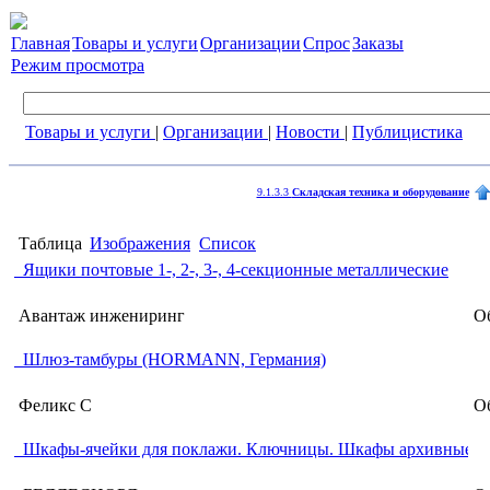
Главная
Товары и услуги
Организации
Спрос
Заказы
Режим просмотра
Товары и услуги
|
Организации
|
Новости
|
Публицистика
9.1.3.3
Складская техника и оборудование
Таблица
Изображения
Список
Ящики почтовые 1-, 2-, 3-, 4-секционные металлические
Авантаж инжениринг
Об
Шлюз-тамбуры (HORMANN, Германия)
Феликс С
Об
Шкафы-ячейки для поклажи. Ключницы. Шкафы архивные. 