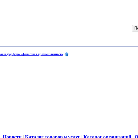
ая и фарфоро - фаянсовая промышленность
|
Новости
|
Каталог товаров и услуг
|
Каталог организаций
|
О