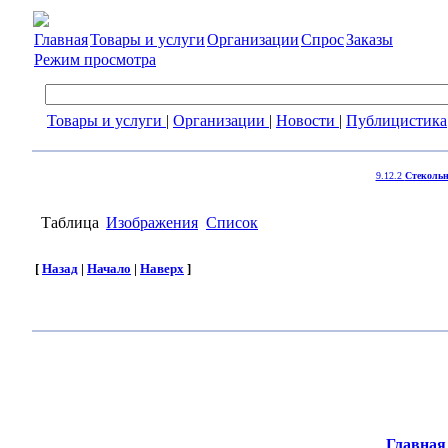
Главная
Товары и услуги
Организации
Спрос
Заказы
Режим просмотра
Товары и услуги
|
Организации
|
Новости
|
Публицистика
9.12.2
Стекольн
Таблица
Изображения
Список
[
Назад
|
Начало
|
Наверх
]
Главная