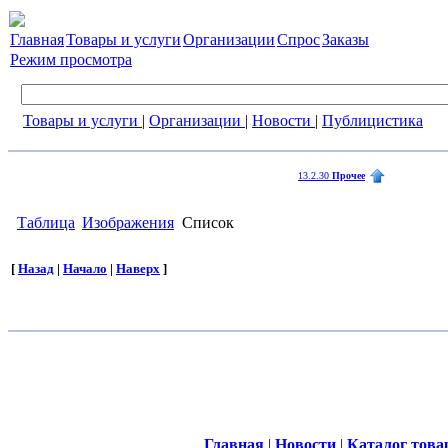
Главная
Товары и услуги
Организации
Спрос
Заказы
Режим просмотра
Товары и услуги
|
Организации
|
Новости
|
Публицистика
13.2.30
Прочее
Таблица
Изображения
Список
[
Назад
|
Начало
|
Наверх
]
Главная
|
Новости
|
Каталог това